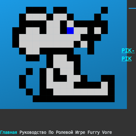
Перейти к основному содержанию
Мен
PIK-
PIK
Строка
Главная
Руководство По Ролевой Игре Furry Vore