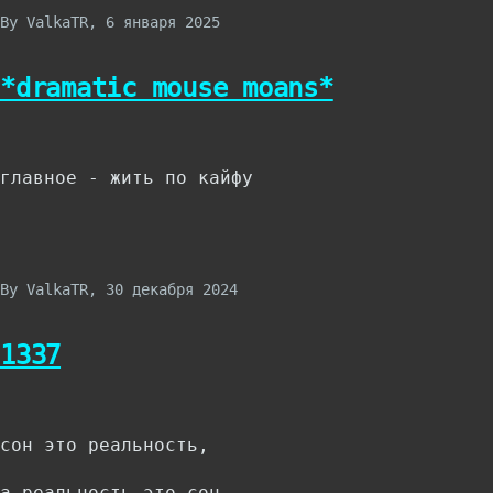
By
ValkaTR
, 6 января 2025
навигации
*dramatic mouse moans*
главное - жить по кайфу
By
ValkaTR
, 30 декабря 2024
1337
сон это реальность,
а реальность это сон