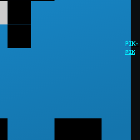
PIK-
PIK